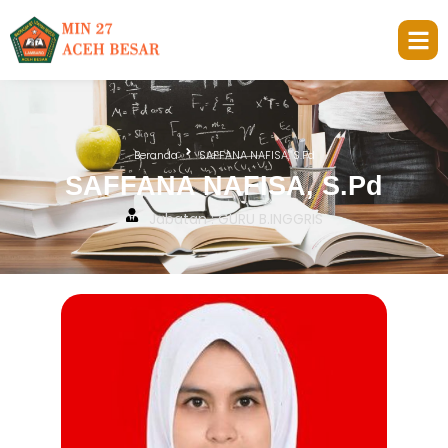
Beranda
SAFFANA NAFISA, S.Pd
SAFFANA NAFISA, S.Pd
Jabatan : GURU B.INGGRIS