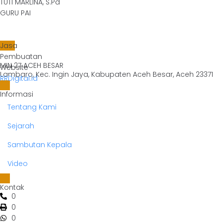
TUTI MARLINA, S.Pd
GURU PAI
Jasa
Pembuatan
MIN 27 ACEH BESAR
Website
Lambaro, Kec. Ingin Jaya, Kabupaten Aceh Besar, Aceh 23371
RRDigital.id
Informasi
Tentang Kami
Sejarah
Sambutan Kepala
Video
Kontak
0
0
0