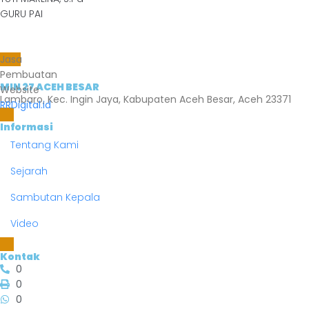
GURU PAI
Jasa
Pembuatan
MIN 27 ACEH BESAR
Website
Lambaro, Kec. Ingin Jaya, Kabupaten Aceh Besar, Aceh 23371
RRDigital.id
Informasi
Tentang Kami
Sejarah
Sambutan Kepala
Video
Kontak
0
0
0