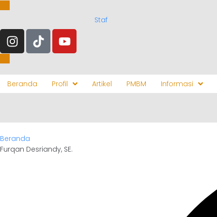
Staf
Beranda
Profil
Artikel
PMBM
Informasi
Beranda
Furqan Desriandy, SE.
Furqan Desriandy, SE.