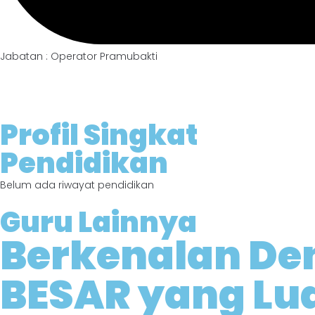
Jabatan : Operator Pramubakti
Profil Singkat
Pendidikan
Belum ada riwayat pendidikan
Guru Lainnya
Berkenalan De
BESAR yang Lua