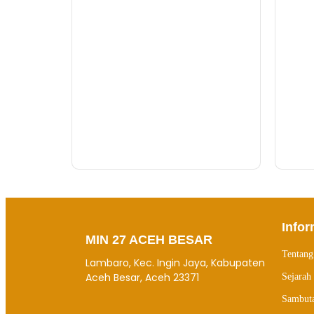
Furqan Desriandy, SE.
Operator Pramubakti
Jasa Pembuatan Website
RRDigital.id
Infor
MIN 27 ACEH BESAR
Tentan
Lambaro, Kec. Ingin Jaya, Kabupaten
Aceh Besar, Aceh 23371
Sejarah
Sambut