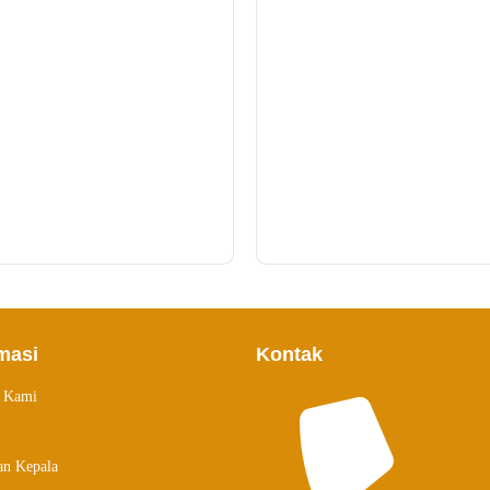
ZULFADHLI, S.Pd
YUSRA, S.Pd
GURU KELAS
GURU SKI
masi
Kontak
g Kami
an Kepala