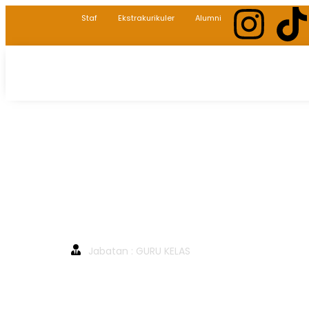
Staf
Ekstrakurikuler
Alumni
Beranda
MULYANA, S.Ag
MULYANA, S.Ag
Jabatan : GURU KELAS