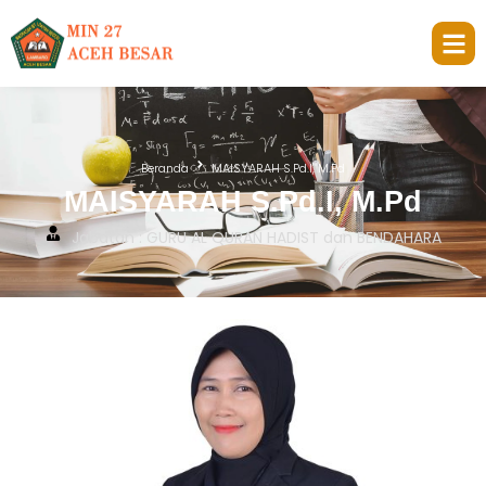
Beranda
MAISYARAH S.Pd.I, M.Pd
MAISYARAH S.Pd.I, M.Pd
Jabatan : GURU AL QURAN HADIST dan BENDAHARA