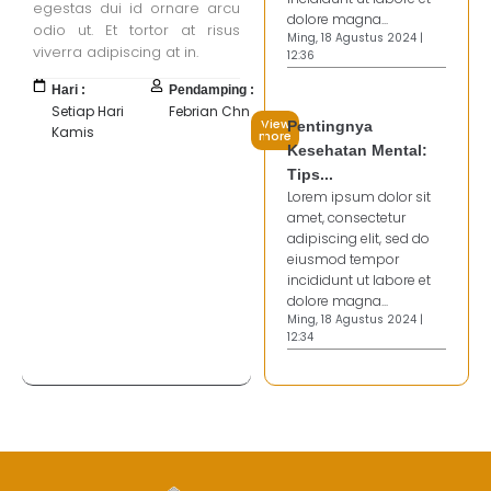
egestas dui id ornare arcu
dolore magna...
odio ut. Et tortor at risus
Ming, 18 Agustus 2024 |
viverra adipiscing at in.
12:36
Hari :
Pendamping :
Setiap Hari
Febrian Chn
View
Pentingnya
Kamis
more
Kesehatan Mental:
Tips...
Lorem ipsum dolor sit
amet, consectetur
adipiscing elit, sed do
eiusmod tempor
incididunt ut labore et
dolore magna...
Ming, 18 Agustus 2024 |
12:34
Jasa Pembuatan Website
RRDigital.id