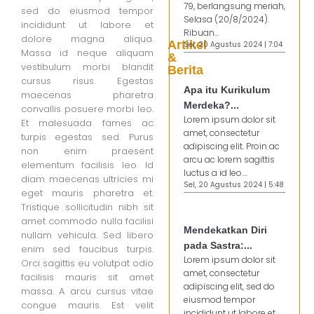
79, berlangsung meriah,
sed do eiusmod tempor
Selasa (20/8/2024).
incididunt ut labore et
Ribuan...
dolore magna aliqua.
Artikel
Sel, 20 Agustus 2024 | 7:04
Massa id neque aliquam
&
vestibulum morbi blandit
Berita
cursus risus. Egestas
Apa itu Kurikulum
maecenas pharetra
Merdeka?...
convallis posuere morbi leo.
Lorem ipsum dolor sit
Et malesuada fames ac
amet, consectetur
turpis egestas sed. Purus
adipiscing elit. Proin ac
non enim praesent
arcu ac lorem sagittis
elementum facilisis leo. Id
luctus a id leo....
diam maecenas ultricies mi
Sel, 20 Agustus 2024 | 5:48
eget mauris pharetra et.
Tristique sollicitudin nibh sit
amet commodo nulla facilisi
Mendekatkan Diri
nullam vehicula. Sed libero
pada Sastra:...
enim sed faucibus turpis.
Lorem ipsum dolor sit
Orci sagittis eu volutpat odio
amet, consectetur
facilisis mauris sit amet
adipiscing elit, sed do
massa. A arcu cursus vitae
eiusmod tempor
congue mauris. Est velit
incididunt ut labore et