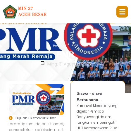
Beranda
PMR
PMR
Ming, 31 Agustus 2025
Siswa - siswi
Berbusana...
Karnaval Merdeka yang
digelar Pemkab
Banyuwangi dalam
Tujuan Ekstrakurikuler
rangka memperingati
lorem ipsum dolor sit amet,
HUT Kemerdekaan RI ke-
consectetur adipiscing elit,